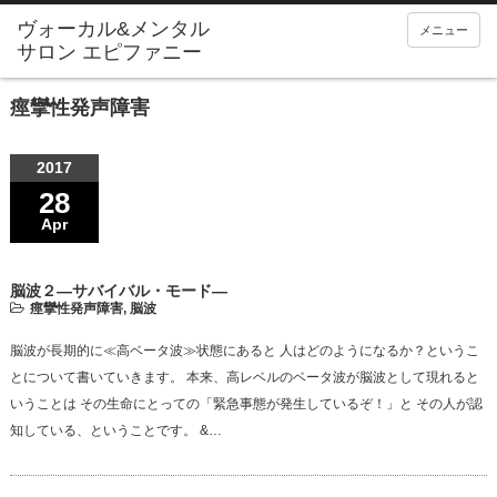
メニュー
痙攣性発声障害
2017
28
Apr
脳波２—サバイバル・モード—
痙攣性発声障害
,
脳波
脳波が長期的に≪高ベータ波≫状態にあると 人はどのようになるか？というこ
とについて書いていきます。 本来、高レベルのベータ波が脳波として現れると
いうことは その生命にとっての「緊急事態が発生しているぞ！」と その人が認
知している、ということです。 &…