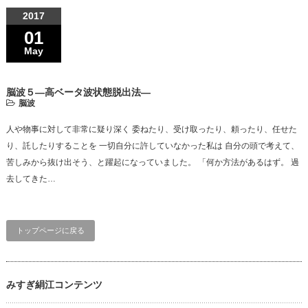
2017
01
May
脳波５—高ベータ波状態脱出法—
脳波
人や物事に対して非常に疑り深く 委ねたり、受け取ったり、頼ったり、任せた
り、託したりすることを 一切自分に許していなかった私は 自分の頭で考えて、
苦しみから抜け出そう、と躍起になっていました。 「何か方法があるはず。 過
去してきた…
トップページに戻る
みすぎ絹江コンテンツ